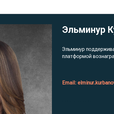
Команда
Эльминур К
Эльминур поддержива
платформой вознагра
Email: elminur.kurba
УЗНАТЬ БОЛЬШЕ